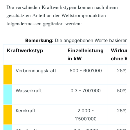
Die verschieden Kraftwerkstypen können nach ihrem
geschätzten Anteil an der Weltstromproduktion
folgendermassen gegliedert werden:
Bemerkung:
Die angegebenen Werte basieren a
Kraftwerkstyp
Einzelleistung
Wirkun
in kW
ohne W
Verbrennungskraft
500 - 600'000
25% 
Wasserkraft
0,3 - 700'000
50% 
Kernkraft
2'000 -
25% 
1'500'000