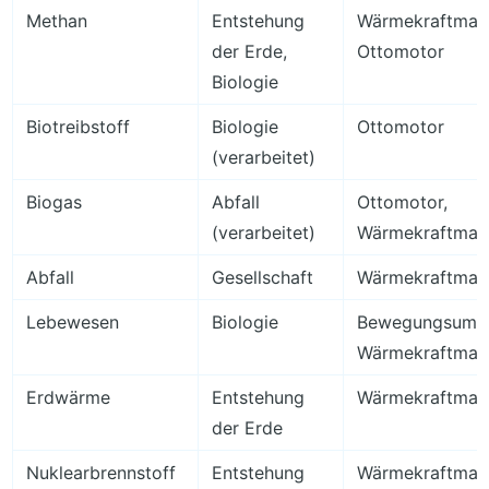
Methan
Entstehung
Wärmekraftmasc
der Erde,
Ottomotor
Biologie
Biotreibstoff
Biologie
Ottomotor
(verarbeitet)
Biogas
Abfall
Ottomotor,
(verarbeitet)
Wärmekraftmas
Abfall
Gesellschaft
Wärmekraftmas
Lebewesen
Biologie
Bewegungsumw
Wärmekraftmas
Erdwärme
Entstehung
Wärmekraftmas
der Erde
Nuklearbrennstoff
Entstehung
Wärmekraftmas