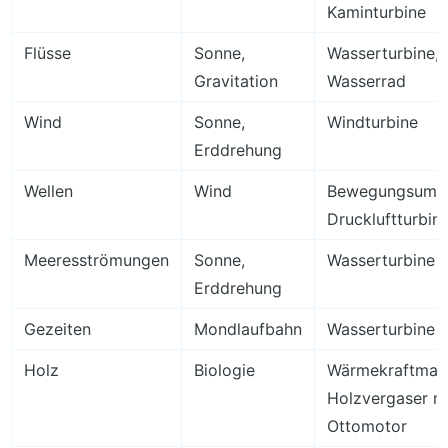
Kaminturbine
Flüsse
Sonne,
Wasserturbine,
Gravitation
Wasserrad
Wind
Sonne,
Windturbine
Erddrehung
Wellen
Wind
Bewegungsumw
Druckluftturbin
Meeresströmungen
Sonne,
Wasserturbine
Erddrehung
Gezeiten
Mondlaufbahn
Wasserturbine
Holz
Biologie
Wärmekraftmasc
Holzvergaser m
Ottomotor