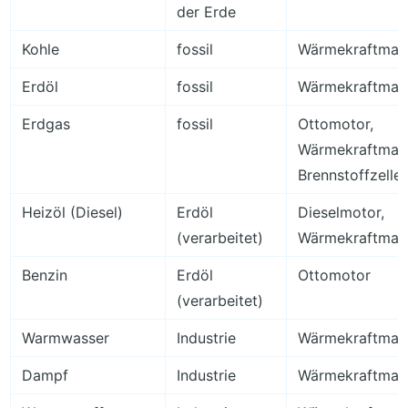
der Erde
Kohle
fossil
Wärmekraftmas
Erdöl
fossil
Wärmekraftmas
Erdgas
fossil
Ottomotor,
Wärmekraftmasc
Brennstoffzelle
Heizöl (Diesel)
Erdöl
Dieselmotor,
(verarbeitet)
Wärmekraftmas
Benzin
Erdöl
Ottomotor
(verarbeitet)
Warmwasser
Industrie
Wärmekraftmas
Dampf
Industrie
Wärmekraftmas