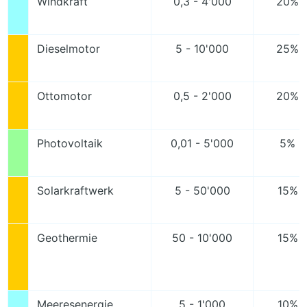
Windkraft
0,3 - 4'000
20% 
Dieselmotor
5 - 10'000
25% 
Ottomotor
0,5 - 2'000
20% 
Photovoltaik
0,01 - 5'000
5% -
Solarkraftwerk
5 - 50'000
15% 
Geothermie
50 - 10'000
15% 
Meeresenergie
5 - 1'000
10% 