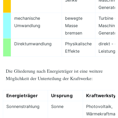
Senke
Maschine)
Generato
mechanische
bewegte
Turbine (
Umwandlung
Masse
Maschine)
bremsen
Generato
Direktumwandlung
Physikalische
direkt - (
Effekte
Leistungs
Die Gliederung nach Energieträger ist eine weitere
Möglichkeit der Unterteilung der Kraftwerke:
Energieträger
Ursprung
Kraftwerksty
Sonnenstrahlung
Sonne
Photovoltaik,
Wärmekraftmasc