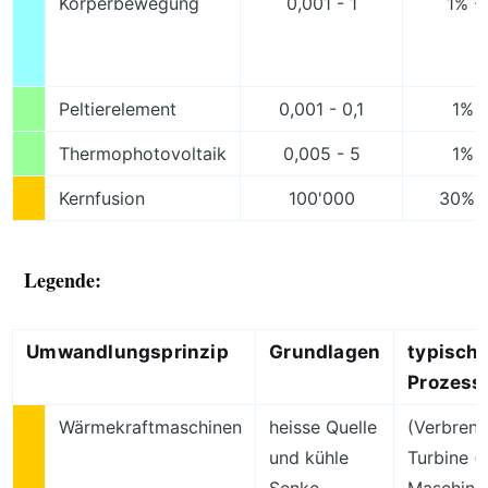
Körperbewegung
0,001 - 1
1% -
Peltierelement
0,001 - 0,1
1% 
Thermophotovoltaik
0,005 - 5
1% 
Kernfusion
100'000
30% 
Legende:
Umwandlungsprinzip
Grundlagen
typisch
Prozess
Wärmekraftmaschinen
heisse Quelle
(Verbrenn
und kühle
Turbine (