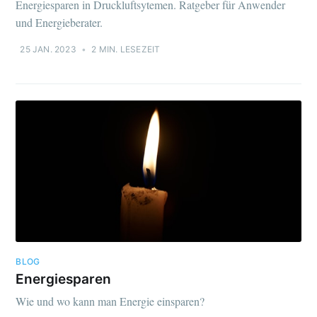
Energiesparen in Druckluftsytemen. Ratgeber für Anwender
und Energieberater.
25 JAN. 2023
•
2 MIN. LESEZEIT
BLOG
Energiesparen
Wie und wo kann man Energie einsparen?