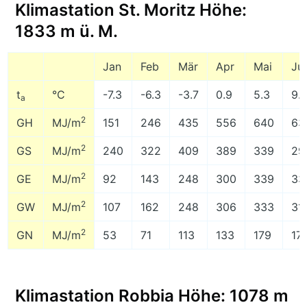
Klimastation St. Moritz Höhe:
1833 m ü. M.
Jan
Feb
Mär
Apr
Mai
Ju
t
°C
-7.3
-6.3
-3.7
0.9
5.3
9.
a
2
GH
MJ/m
151
246
435
556
640
63
2
GS
MJ/m
240
322
409
389
339
29
2
GE
MJ/m
92
143
248
300
339
33
2
GW
MJ/m
107
162
248
306
333
31
2
GN
MJ/m
53
71
113
133
179
17
Klimastation Robbia Höhe: 1078 m