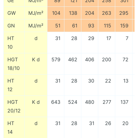
GE
MJ/m²
89
121
204
258
301
GW
MJ/m²
104
138
204
263
295
GN
MJ/m²
51
61
93
115
159
HT
d
31
28
29
17
7
10
HGT
K d
579
462
406
200
72
18/10
HT
d
31
28
30
22
13
12
HGT
K d
643
524
480
277
137
20/12
HT
d
31
28
31
26
20
14