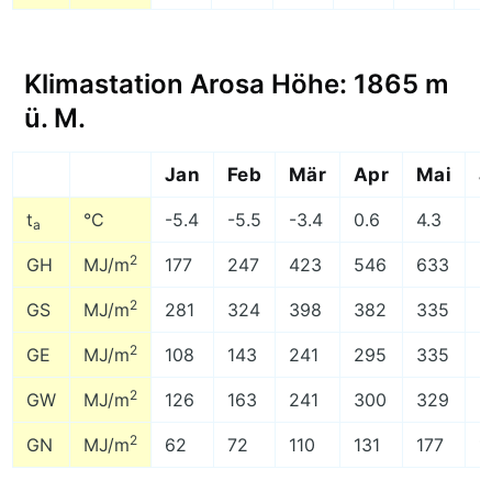
Klimastation Arosa Höhe: 1865 m
ü. M.
Jan
Feb
Mär
Apr
Mai
J
t
°C
-5.4
-5.5
-3.4
0.6
4.3
8
a
2
GH
MJ/m
177
247
423
546
633
6
2
GS
MJ/m
281
324
398
382
335
2
2
GE
MJ/m
108
143
241
295
335
3
2
GW
MJ/m
126
163
241
300
329
3
2
GN
MJ/m
62
72
110
131
177
1