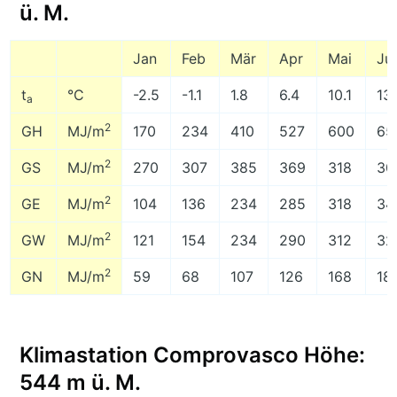
ü. M.
Jan
Feb
Mär
Apr
Mai
Ju
t
°C
-2.5
-1.1
1.8
6.4
10.1
13.
a
2
GH
MJ/m
170
234
410
527
600
65
2
GS
MJ/m
270
307
385
369
318
30
2
GE
MJ/m
104
136
234
285
318
34
2
GW
MJ/m
121
154
234
290
312
32
2
GN
MJ/m
59
68
107
126
168
18
Klimastation Comprovasco Höhe:
544 m ü. M.