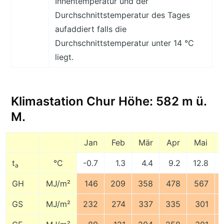
Innentemperatur und der
Durchschnittstemperatur des Tages
aufaddiert falls die
Durchschnittstemperatur unter 14 °C
liegt.
Klimastation Chur Höhe: 582 m ü.
M.
Jan
Feb
Mär
Apr
Mai
t
°C
-0.7
1.3
4.4
9.2
12.8
a
GH
MJ/m²
146
209
358
478
567
GS
MJ/m²
232
274
337
335
301