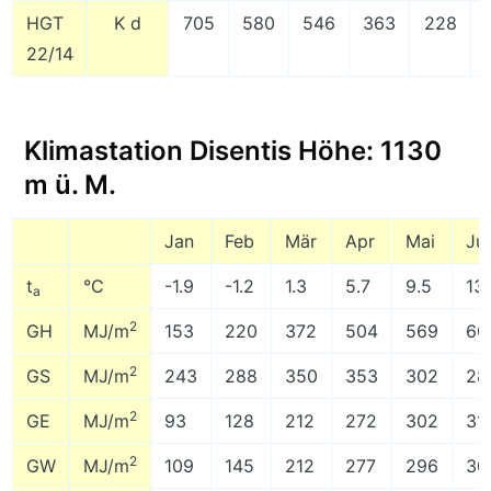
HGT
K d
705
580
546
363
228
22/14
Klimastation Disentis Höhe: 1130
m ü. M.
Jan
Feb
Mär
Apr
Mai
Ju
t
°C
-1.9
-1.2
1.3
5.7
9.5
13
a
2
GH
MJ/m
153
220
372
504
569
60
2
GS
MJ/m
243
288
350
353
302
28
2
GE
MJ/m
93
128
212
272
302
31
2
GW
MJ/m
109
145
212
277
296
30