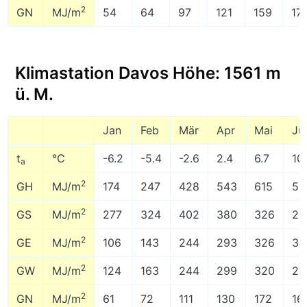
2
GN
MJ/m
54
64
97
121
159
17
Klimastation Davos Höhe: 1561 m
ü. M.
Jan
Feb
Mär
Apr
Mai
Ju
t
°C
-6.2
-5.4
-2.6
2.4
6.7
10
a
2
GH
MJ/m
174
247
428
543
615
59
2
GS
MJ/m
277
324
402
380
326
28
2
GE
MJ/m
106
143
244
293
326
31
2
GW
MJ/m
124
163
244
299
320
29
2
GN
MJ/m
61
72
111
130
172
16