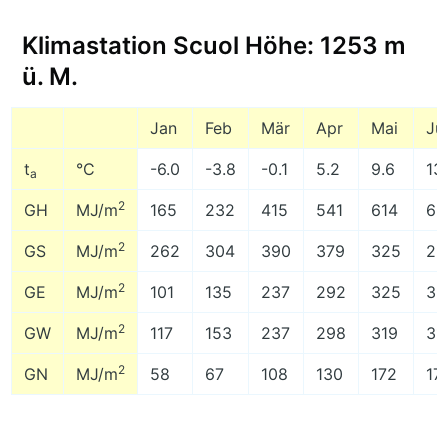
Klimastation Scuol Höhe: 1253 m
ü. M.
Jan
Feb
Mär
Apr
Mai
Ju
t
°C
-6.0
-3.8
-0.1
5.2
9.6
13
a
2
GH
MJ/m
165
232
415
541
614
63
2
GS
MJ/m
262
304
390
379
325
29
2
GE
MJ/m
101
135
237
292
325
33
2
GW
MJ/m
117
153
237
298
319
31
2
GN
MJ/m
58
67
108
130
172
17