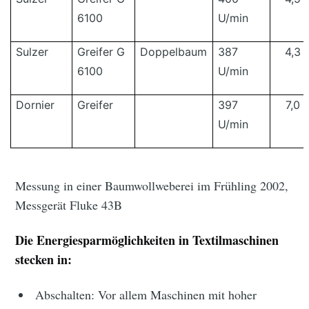
6100
U/min
Sulzer
Greifer G
Doppelbaum
387
4,3 
6100
U/min
Dornier
Greifer
397
7,0 
U/min
Messung in einer Baumwollweberei im Frühling 2002,
Messgerät Fluke 43B
Die Energiesparmöglichkeiten in Textilmaschinen
stecken in:
Abschalten: Vor allem Maschinen mit hoher