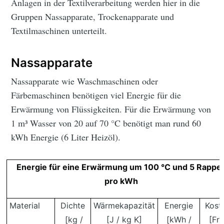
Anlagen in der Textilverarbeitung werden hier in die
Gruppen Nassapparate, Trockenapparate und
Textilmaschinen unterteilt.
Nassapparate
Nassapparate wie Waschmaschinen oder
Färbemaschinen benötigen viel Energie für die
Erwärmung von Flüssigkeiten. Für die Erwärmung von
1 m³ Wasser von 20 auf 70 °C benötigt man rund 60
kWh Energie (6 Liter Heizöl).
Energie für eine Erwärmung um 100 °C und 5 Rappe
pro kWh
Material
Dichte
Wärmekapazität
Energie
Kost
[kg /
[J / kg K]
[kWh /
[Fr. 