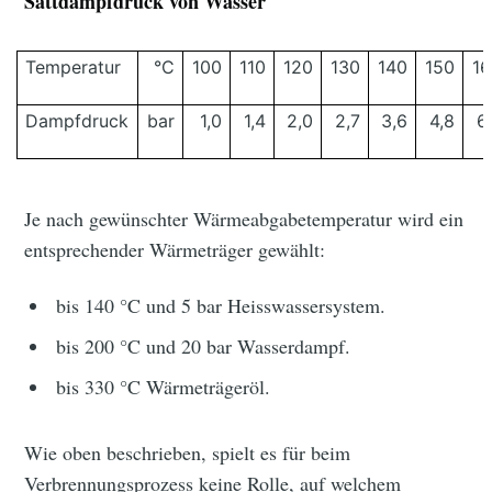
Sattdampfdruck von Wasser
Temperatur
°C
100
110
120
130
140
150
16
Dampfdruck
bar
1,0
1,4
2,0
2,7
3,6
4,8
6
Je nach gewünschter Wärmeabgabetemperatur wird ein
entsprechender Wärmeträger gewählt:
bis 140 °C und 5 bar Heisswassersystem.
bis 200 °C und 20 bar Wasserdampf.
bis 330 °C Wärmeträgeröl.
Wie oben beschrieben, spielt es für beim
Verbrennungsprozess keine Rolle, auf welchem