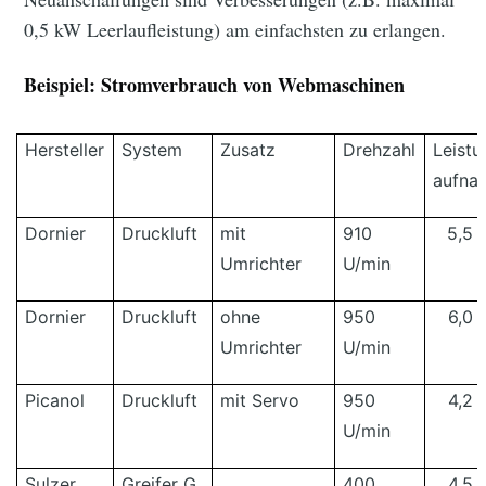
0,5 kW Leerlaufleistung) am einfachsten zu erlangen.
Beispiel: Stromverbrauch von Webmaschinen
Hersteller
System
Zusatz
Drehzahl
Leistu
aufna
Dornier
Druckluft
mit
910
5,5 
Umrichter
U/min
Dornier
Druckluft
ohne
950
6,0 
Umrichter
U/min
Picanol
Druckluft
mit Servo
950
4,2 
U/min
Sulzer
Greifer G
400
4,5 