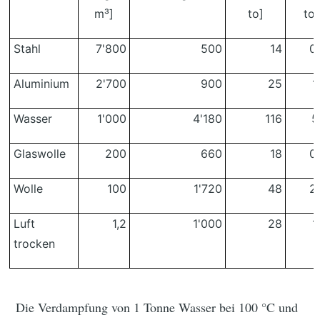
m³]
to]
to]
Stahl
7'800
500
14
0
Aluminium
2'700
900
25
1
Wasser
1'000
4'180
116
5
Glaswolle
200
660
18
0
Wolle
100
1'720
48
2
Luft
1,2
1'000
28
1
trocken
Die Verdampfung von 1 Tonne Wasser bei 100 °C und