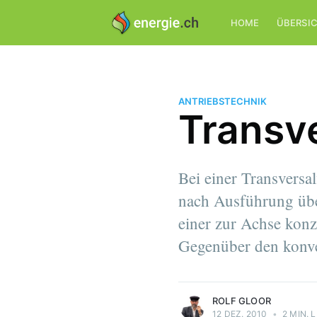
HOME
ÜBERSI
ANTRIEBSTECHNIK
Transv
Bei einer Transversal
nach Ausführung über
einer zur Achse konz
Rolf Gloor
Gegenüber den konven
Ingenieur für Energie- und Antriebstechnik
Mehr Artikel
von Rolf Gloor.
ROLF GLOOR
12 DEZ. 2010
•
2 MIN. 