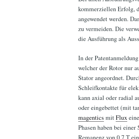
kommerziellen Erfolg, d
angewendet werden. Dami
zu vermeiden. Die verw
die Ausführung als Aus
In der Patentanmeldun
welcher der Rotor nur a
Stator angeordnet. Durc
Schleifkontakte für ele
kann axial oder radial a
oder eingebettet (mit t
magentics
mit
Flux
eine
Phasen haben bei einer
Remanenz von 0.7 T ei