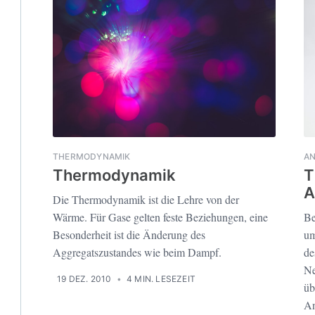
THERMODYNAMIK
AN
Thermodynamik
T
A
Die Thermodynamik ist die Lehre von der
Wärme. Für Gase gelten feste Beziehungen, eine
Be
Besonderheit ist die Änderung des
um
Aggregatszustandes wie beim Dampf.
de
Ne
19 DEZ. 2010
•
4 MIN. LESEZEIT
üb
An