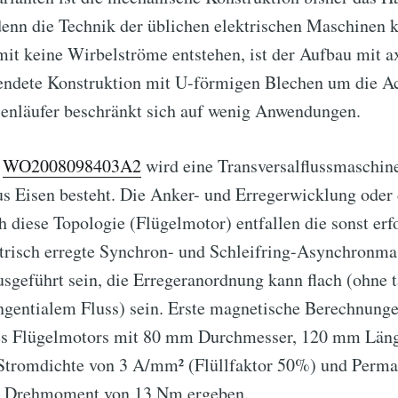
enn die Technik der üblichen elektrischen Maschinen k
t keine Wirbelströme entstehen, ist der Aufbau mit ax
endete Konstruktion mit U-förmigen Blechen um die Ac
senläufer beschränkt sich auf wenig Anwendungen.
g
WO2008098403A2
wird eine Transversalflussmaschine
us Eisen besteht. Die Anker- und Erregerwicklung oder
h diese Topologie (Flügelmotor) entfallen die sonst erf
ktrisch erregte Synchron- und Schleifring-Asynchronma
usgeführt sein, die Erregeranordnung kann flach (ohne t
angentialem Fluss) sein. Erste magnetische Berechnung
s Flügelmotors mit 80 mm Durchmesser, 120 mm Läng
 Stromdichte von 3 A/mm² (Flüllfaktor 50%) und Perma
n Drehmoment von 13 Nm ergeben.