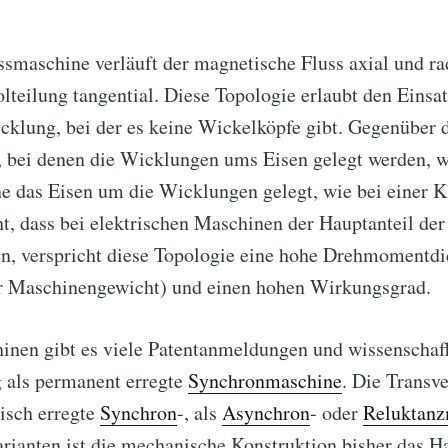
ussmaschine verläuft der magnetische Fluss axial und ra
lteilung tangential. Diese Topologie erlaubt den Einsat
klung, bei der es keine Wickelköpfe gibt. Gegenüber 
 bei denen die Wicklungen ums Eisen gelegt werden, w
ne das Eisen um die Wicklungen gelegt, wie bei einer 
 dass bei elektrischen Maschinen der Hauptanteil der 
n, verspricht diese Topologie eine hohe Drehmomentd
 Maschinengewicht) und einen hohen Wirkungsgrad.
inen gibt es viele Patentanmeldungen und wissenschafl
g als permanent erregte
Synchronmaschine
. Die Transve
risch erregte
Synchron
-, als
Asynchron
- oder
Reluktanz
rianten ist die mechanische Konstruktion bisher das Ha