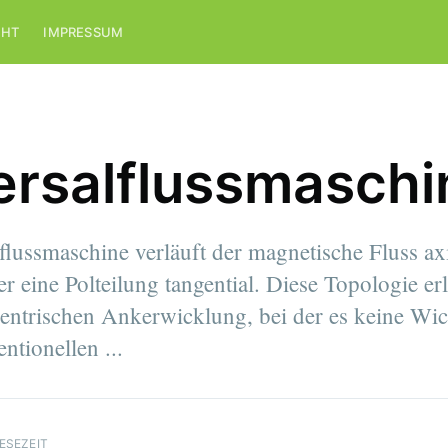
CHT
IMPRESSUM
ersalflussmaschi
flussmaschine verläuft der magnetische Fluss axi
 eine Polteilung tangential. Diese Topologie er
entrischen Ankerwicklung, bei der es keine Wic
tionellen ...
LESEZEIT