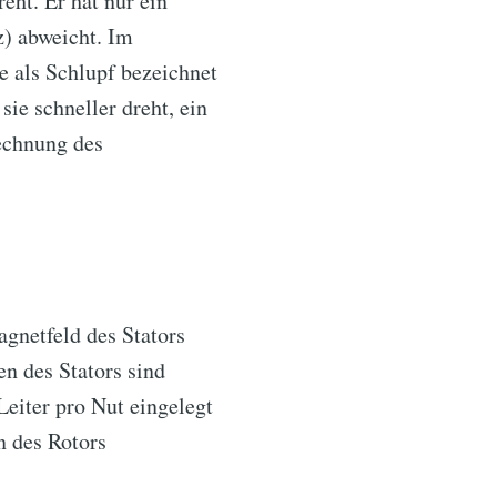
eht. Er hat nur ein
) abweicht. Im
e als Schlupf bezeichnet
ie schneller dreht, ein
rechnung des
gnetfeld des Stators
n des Stators sind
eiter pro Nut eingelegt
n des Rotors