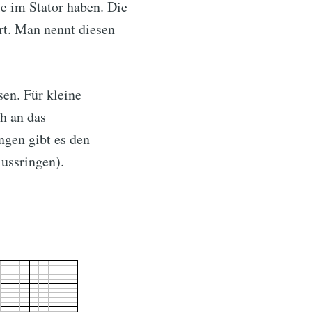
e im Stator haben. Die
rt. Man nennt diesen
sen. Für kleine
h an das
ngen gibt es den
ussringen).