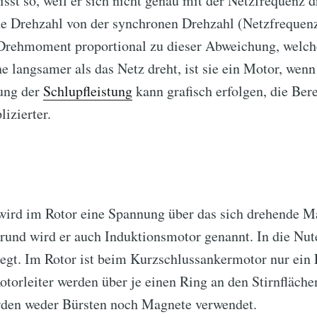
st so, weil er sich nicht genau mit der Netzfrequenz dr
 Drehzahl von der synchronen Drehzahl (Netzfrequenz
 Drehmoment proportional zu dieser Abweichung, welch
langsamer als das Netz dreht, ist sie ein Motor, wenn s
ung der
Schlupfleistung
kann grafisch erfolgen, die Be
izierter.
rd im Rotor eine Spannung über das sich drehende Ma
rund wird er auch Induktionsmotor genannt. In die Nute
gt. Im Rotor ist beim Kurzschlussankermotor nur ein L
otorleiter werden über je einen Ring an den Stirnfläche
rden weder Bürsten noch Magnete verwendet.