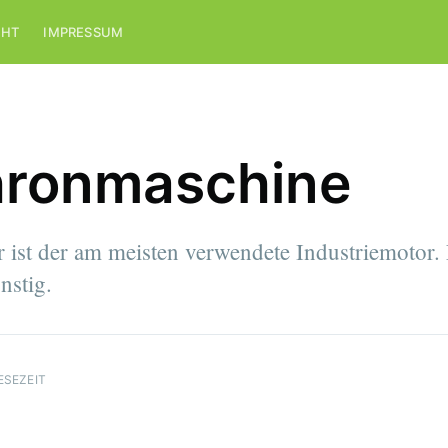
CHT
IMPRESSUM
ronmaschine
st der am meisten verwendete Industriemotor. E
nstig.
ESEZEIT