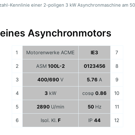
hl-Kennlinie einer 2-poligen 3 kW Asynchronmaschine am 50
 eines Asynchronmotors
1
Motorenwerke ACME
IE3
7
2
ASM
100L-2
0123456
8
3
400/690
V
5.76
A
9
4
3
kW
cosφ
0.86
10
5
2890
U/min
50
Hz
11
6
Isol. Kl.
F
IP
44
12