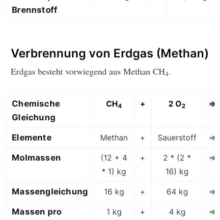
Brennstoff
Verbrennung von Erdgas (Methan)
Erdgas besteht vorwiegend aus Methan CH
.
4
Chemische
CH
+
2 O
=>
4
2
Gleichung
Elemente
Methan
+
Sauerstoff
=>
Molmassen
(12 + 4
+
2 * (2 *
=>
* 1) kg
16) kg
Massengleichung
16 kg
+
64 kg
=>
Massen pro
1 kg
+
4 kg
=>