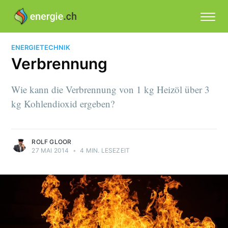
ENERGIETECHNIK
Verbrennung
Wie kann die Verbrennung von 1 kg Heizöl über 3
kg Kohlendioxid ergeben?
ROLF GLOOR
27 MAI 2014
•
4 MIN. LESEZEIT