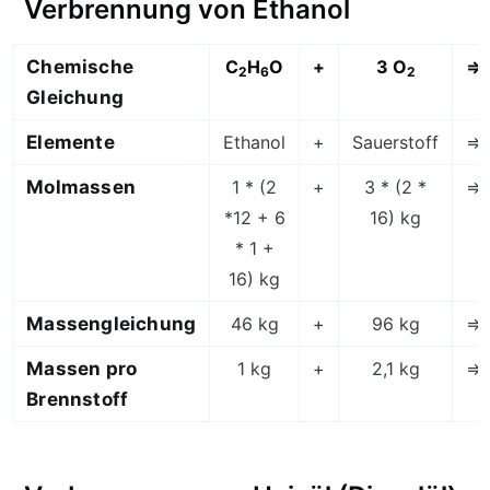
Verbrennung von Ethanol
Chemische
C
H
O
+
3 O
=>
2
6
2
Gleichung
Elemente
Ethanol
+
Sauerstoff
=>
Molmassen
1 * (2
+
3 * (2 *
=>
*12 + 6
16) kg
* 1 +
16) kg
Massengleichung
46 kg
+
96 kg
=>
Massen pro
1 kg
+
2,1 kg
=>
Brennstoff