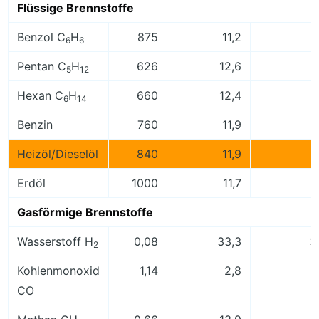
Flüssige Brennstoffe
Benzol C
H
875
11,2
6
6
Pentan C
H
626
12,6
1
5
12
Hexan C
H
660
12,4
1
6
14
Benzin
760
11,9
1
Heizöl/Dieselöl
840
11,9
1
Erdöl
1000
11,7
1
Gasförmige Brennstoffe
Wasserstoff H
0,08
33,3
3
2
Kohlenmonoxid
1,14
2,8
CO