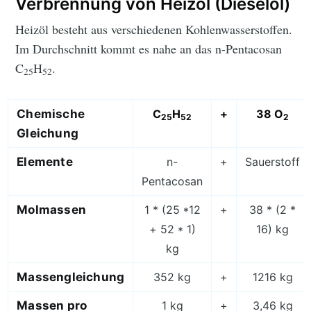
Verbrennung von Heizöl (Dieselöl)
Heizöl besteht aus verschiedenen Kohlenwasserstoffen.
Im Durchschnitt kommt es nahe an das n-Pentacosan
C
H
.
25
52
Chemische
C
H
+
38 O
25
52
2
Gleichung
Elemente
n-
+
Sauerstoff
Pentacosan
Molmassen
1 * (25 *12
+
38 * (2 *
+ 52 * 1)
16) kg
kg
Massengleichung
352 kg
+
1216 kg
Massen pro
1 kg
+
3,46 kg