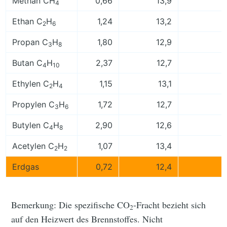
Methan CH
0,66
13,9
1
4
Ethan C
H
1,24
13,2
1
2
6
Propan C
H
1,80
12,9
1
3
8
Butan C
H
2,37
12,7
1
4
10
Ethylen C
H
1,15
13,1
1
2
4
Propylen C
H
1,72
12,7
1
3
6
Butylen C
H
2,90
12,6
1
4
8
Acetylen C
H
1,07
13,4
1
2
2
Erdgas
0,72
12,4
1
Bemerkung: Die spezifische CO
-Fracht bezieht sich
2
auf den Heizwert des Brennstoffes. Nicht