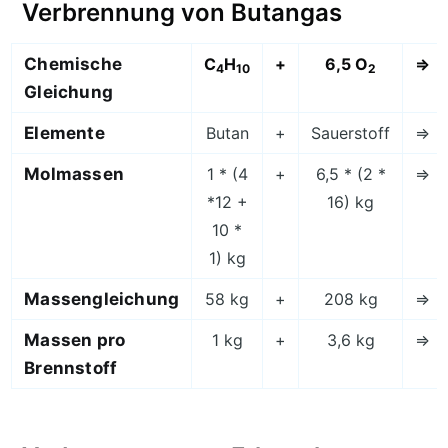
Verbrennung von Butangas
Chemische
C
H
+
6,5 O
=>
4
10
2
Gleichung
Elemente
Butan
+
Sauerstoff
=>
Molmassen
1 * (4
+
6,5 * (2 *
=>
*12 +
16) kg
10 *
1) kg
Massengleichung
58 kg
+
208 kg
=>
Massen pro
1 kg
+
3,6 kg
=>
Brennstoff