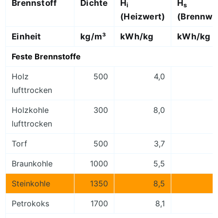
Brennstoff
Dichte
H
H
i
s
(Heizwert)
(Brennwe
Einheit
kg/m³
kWh/kg
kWh/kg
Feste Brennstoffe
Holz
500
4,0
lufttrocken
Holzkohle
300
8,0
lufttrocken
Torf
500
3,7
Braunkohle
1000
5,5
Steinkohle
1350
8,5
Petrokoks
1700
8,1