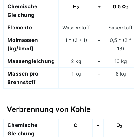
Chemische
H
+
0,5 O
2
2
Gleichung
Elemente
Wasserstoff
+
Sauerstoff
Molmassen
1 * (2 * 1)
+
0,5 * (2 *
[kg/kmol]
16)
Massengleichung
2 kg
+
16 kg
Massen pro
1 kg
+
8 kg
Brennstoff
Verbrennung von Kohle
Chemische
C
+
O
2
Gleichung