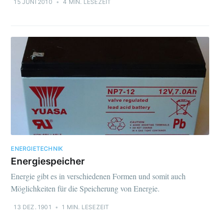
15 JUNI 2010
•
4 MIN. LESEZEIT
ENERGIETECHNIK
Energiespeicher
Energie gibt es in verschiedenen Formen und somit auch
Möglichkeiten für die Speicherung von Energie.
13 DEZ. 1901
•
1 MIN. LESEZEIT