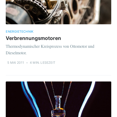
ENERGIETECHNIK
Verbrennungsmotoren
Thermodynamischer Kreisprozess von Ottomotor und
Dieselmotor.
5 MAI 2011
•
4 MIN. LESEZEIT