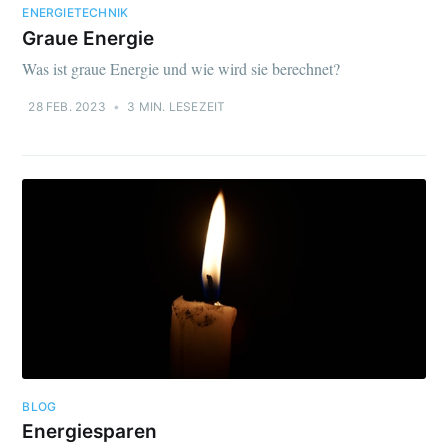
ENERGIETECHNIK
Graue Energie
Was ist graue Energie und wie wird sie berechnet?
28 FEB. 2023
•
3 MIN. LESEZEIT
BLOG
Energiesparen