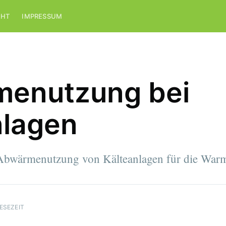
CHT
IMPRESSUM
enutzung bei
nlagen
r Abwärmenutzung von Kälteanlagen für die Wa
LESEZEIT