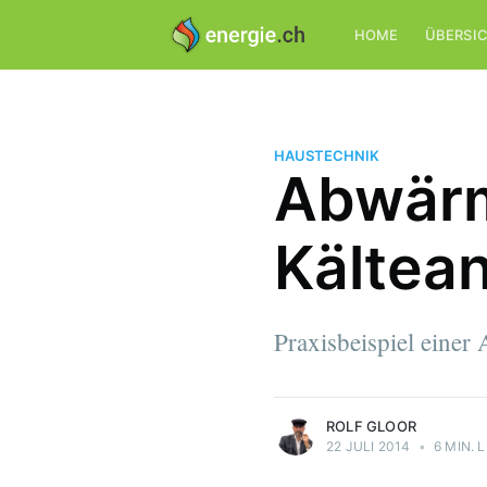
HOME
ÜBERSI
HAUSTECHNIK
Abwärm
Kältea
Rolf Gloor
Praxisbeispiel eine
Ingenieur für Energie- und Antriebstechnik
Mehr Artikel
von Rolf Gloor.
ROLF GLOOR
22 JULI 2014
•
6 MIN. 