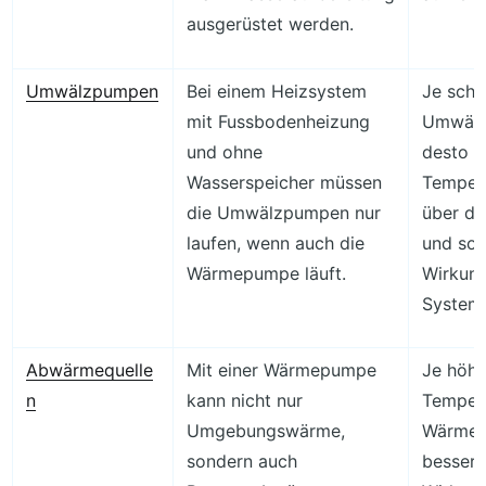
ausgerüstet werden.
Umwälzpumpen
Bei einem Heizsystem
Je schn
mit Fussbodenheizung
Umwälz
und ohne
desto g
Wasserspeicher müssen
Tempera
die Umwälzpumpen nur
über d
laufen, wenn auch die
und som
Wärmepumpe läuft.
Wirkun
System
Abwärmequelle
Mit einer Wärmepumpe
Je höhe
n
kann nicht nur
Tempera
Umgebungswärme,
Wärmequ
sondern auch
besser 