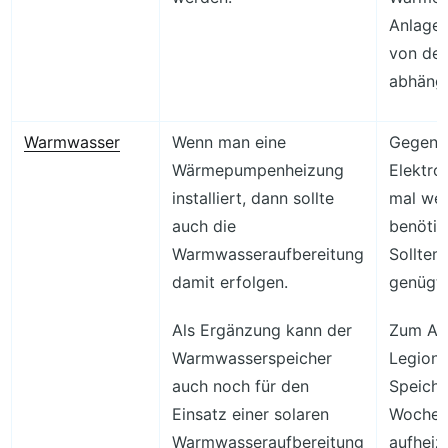
Anlagen
von der
abhängi
Warmwasser
Wenn man eine
Gegenü
Wärmepumpenheizung
Elektro
installiert, dann sollte
mal wen
auch die
benötig
Warmwasseraufbereitung
Solltem
damit erfolgen.
genügt.
Als Ergänzung kann der
Zum Ab
Warmwasserspeicher
Legione
auch noch für den
Speiche
Einsatz einer solaren
Woche 
Warmwasseraufbereitung
aufheiz