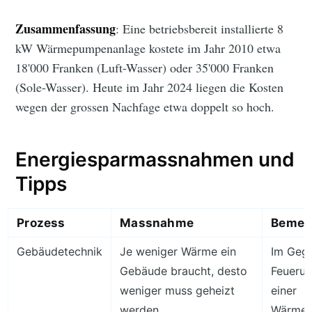
Zusammenfassung
: Eine betriebsbereit installierte 8
kW Wärmepumpenanlage kostete im Jahr 2010 etwa
18'000 Franken (Luft-Wasser) oder 35'000 Franken
(Sole-Wasser). Heute im Jahr 2024 liegen die Kosten
wegen der grossen Nachfage etwa doppelt so hoch.
Energiesparmassnahmen und
Tipps
Prozess
Massnahme
Bemer
Gebäudetechnik
Je weniger Wärme ein
Im Gege
Gebäude braucht, desto
Feuerun
weniger muss geheizt
einer
werden.
Wärmep