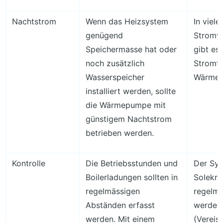
Nachtstrom
Wenn das Heizsystem
In viele
genügend
Stromv
Speichermasse hat oder
gibt es
noch zusätzlich
Stromta
Wasserspeicher
Wärmep
installiert werden, sollte
die Wärmepumpe mit
günstigem Nachtstrom
betrieben werden.
Kontrolle
Die Betriebsstunden und
Der Sy
Boilerladungen sollten in
Solekre
regelmässigen
regelmä
Abständen erfasst
werden
werden. Mit einem
(Vereis