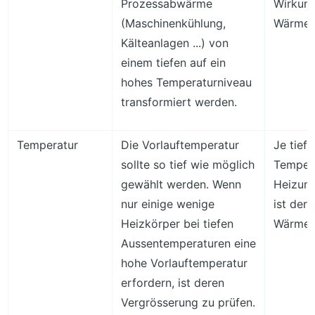
Prozessabwärme
Wirkun
(Maschinenkühlung,
Wärme
Kälteanlagen ...) von
einem tiefen auf ein
hohes Temperaturniveau
transformiert werden.
Temperatur
Die Vorlauftemperatur
Je tiefe
sollte so tief wie möglich
Tempera
gewählt werden. Wenn
Heizung
nur einige wenige
ist der
Heizkörper bei tiefen
Wärme
Aussentemperaturen eine
hohe Vorlauftemperatur
erfordern, ist deren
Vergrösserung zu prüfen.