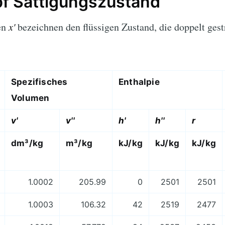
 Sättigungszustand
en
x'
bezeichnen den flüssigen Zustand, die doppelt ges
Spezifisches
Enthalpie
Volumen
v'
v''
h'
h''
r
dm³/kg
m³/kg
kJ/kg
kJ/kg
kJ/kg
1.0002
205.99
0
2501
2501
1.0003
106.32
42
2519
2477