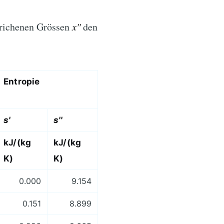
trichenen Grössen
x''
den
Entropie
s'
s''
kJ/(kg
kJ/(kg
K)
K)
0.000
9.154
0.151
8.899