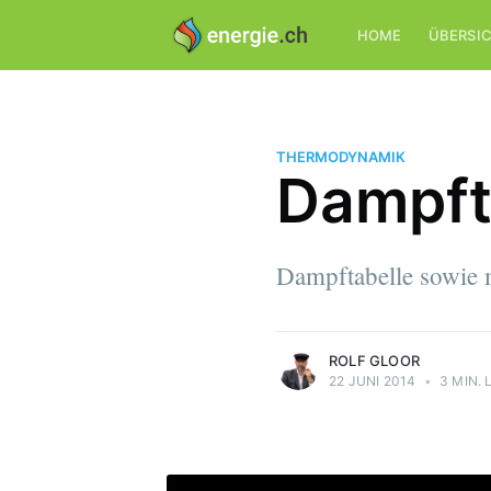
HOME
ÜBERSI
THERMODYNAMIK
Dampft
Rolf Gloor
Dampftabelle sowie
Ingenieur für Energie- und Antriebstechnik
Mehr Artikel
von Rolf Gloor.
ROLF GLOOR
22 JUNI 2014
•
3 MIN. 