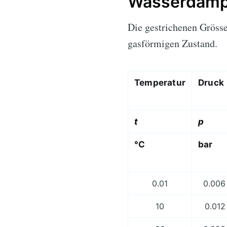
Wasserdampf
Die gestrichenen Gröss
gasförmigen Zustand.
Temperatur
Druck
t
p
°C
bar
0.01
0.006
10
0.012