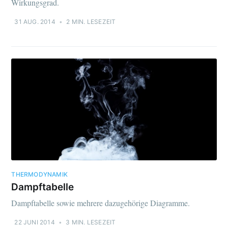
Wirkungsgrad.
31 AUG. 2014
•
2 MIN. LESEZEIT
THERMODYNAMIK
Dampftabelle
Dampftabelle sowie mehrere dazugehörige Diagramme.
22 JUNI 2014
•
3 MIN. LESEZEIT