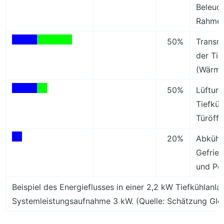
Beleuc
Rahmen
50%
Transmi
der Tie
(Wärm
50%
Lüftung
Tiefküh
Türöff
20%
Abkühl
Gefrier
und Pe
Beispiel des Energieflusses in einer 2,2 kW Tiefkühlanla
Systemleistungsaufnahme 3 kW. (Quelle: Schätzung Glo