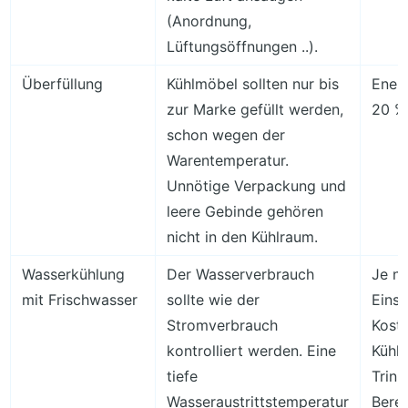
(Anordnung,
Lüftungsöffnungen ..).
Überfüllung
Kühlmöbel sollten nur bis
Ener
zur Marke gefüllt werden,
20 % 
schon wegen der
Warentemperatur.
Unnötige Verpackung und
leere Gebinde gehören
nicht in den Kühlraum.
Wasserkühlung
Der Wasserverbrauch
Je na
mit Frischwasser
sollte wie der
Einst
Stromverbrauch
Koste
kontrolliert werden. Eine
Kühl
tiefe
Trink
Wasseraustrittstemperatur
Bere