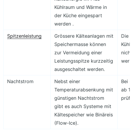
Kühlraum und Wärme in
der Küche eingespart
werden .
Spitzenleistung
Grössere Kälteanlagen mit
Die z
Speichermasse können
Kühl
zur Vermeidung einer
nicht
Leistungsspitze kurzzeitig
werd
ausgeschaltet werden.
Nachtstrom
Nebst einer
Bei 
Temperaturabsenkung mit
ab 10
günstigen Nachtstrom
prüfe
gibt es auch Systeme mit
Kältespeicher wie Binäreis
(Flow-Ice).