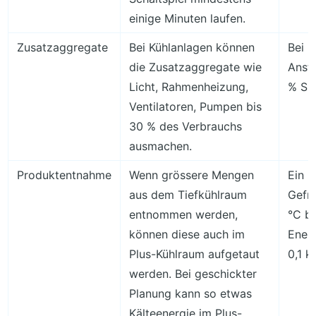
einige Minuten laufen.
Zusatzaggregate
Bei Kühlanlagen können
Bei 
die Zusatzaggregate wie
Anste
Licht, Rahmenheizung,
% Spa
Ventilatoren, Pumpen bis
30 % des Verbrauchs
ausmachen.
Produktentnahme
Wenn grössere Mengen
Ein 
aus dem Tiefkühlraum
Gefri
entnommen werden,
°C bi
können diese auch im
Energ
Plus-Kühlraum aufgetaut
0,1 k
werden. Bei geschickter
Planung kann so etwas
Kälteenergie im Plus-