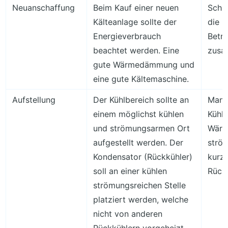
Neuanschaffung
Beim Kauf einer neuen
Schlu
Kälteanlage sollte der
die I
Energieverbrauch
Betr
beachtet werden. Eine
zusa
gute Wärmedämmung und
eine gute Kältemaschine.
Aufstellung
Der Kühlbereich sollte an
Man 
einem möglichst kühlen
Kühl
und strömungsarmen Ort
Wärm
aufgestellt werden. Der
strö
Kondensator (Rückkühler)
kurz
soll an einer kühlen
Rückk
strömungsreichen Stelle
platziert werden, welche
nicht von anderen
Rückkühlern vorgeheizt