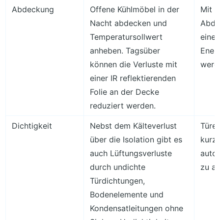
Abdeckung
Offene Kühlmöbel in der
Mit 
Nacht abdecken und
Abde
Temperatursollwert
einem
anheben. Tagsüber
Energ
können die Verluste mit
werd
einer IR reflektierenden
Folie an der Decke
reduziert werden.
Dichtigkeit
Nebst dem Kälteverlust
Türen
über die Isolation gibt es
kurze
auch Lüftungsverluste
auto
durch undichte
zu ak
Türdichtungen,
Bodenelemente und
Kondensatleitungen ohne