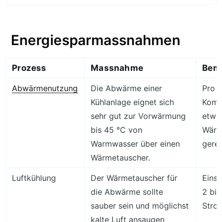
Energiesparmassnahmen
Prozess
Massnahme
Bem
Abwärmenutzung
Die Abwärme einer
Pro 
Kühlanlage eignet sich
Komp
sehr gut zur Vorwärmung
etwa
bis 45 °C von
Wärm
Warmwasser über einen
gere
Wärmetauscher.
Luftkühlung
Der Wärmetauscher für
Eins
die Abwärme sollte
2 bis
sauber sein und möglichst
Stro
kalte Luft ansaugen