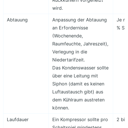
wird.
Abtauung
Anpassung der Abtauung
Je na
an Erfordernisse
% Spa
(Wochenende,
Raumfeuchte, Jahreszeit),
Verlegung in die
Niedertarifzeit.
Das Kondenswasser sollte
über eine Leitung mit
Siphon (damit es keinen
Luftaustausch gibt) aus
dem Kühlraum austreten
können.
Laufdauer
Ein Kompressor sollte pro
2 bis
Schaltspiel mindestens