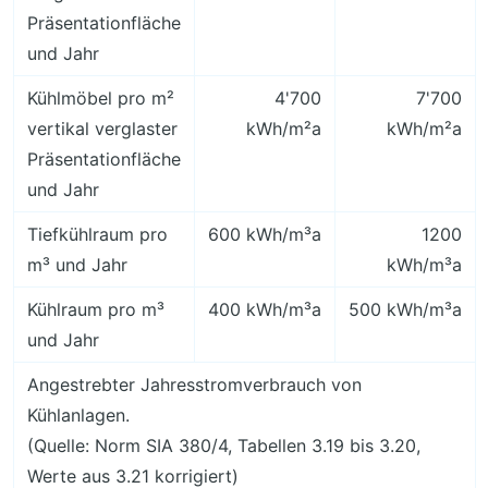
Präsentationfläche
und Jahr
Kühlmöbel pro m²
4'700
7'700
vertikal verglaster
kWh/m²a
kWh/m²a
Präsentationfläche
und Jahr
Tiefkühlraum pro
600 kWh/m³a
1200
m³ und Jahr
kWh/m³a
Kühlraum pro m³
400 kWh/m³a
500 kWh/m³a
und Jahr
Angestrebter Jahresstromverbrauch von
Kühlanlagen.
(Quelle: Norm SIA 380/4, Tabellen 3.19 bis 3.20,
Werte aus 3.21 korrigiert)