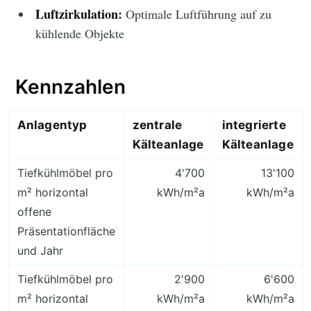
Luftzirkulation:
Optimale Luftführung auf zu
kühlende Objekte
Kennzahlen
Anlagentyp
zentrale
integrierte
Kälteanlage
Kälteanlage
Tiefkühlmöbel pro
4'700
13'100
m² horizontal
kWh/m²a
kWh/m²a
offene
Präsentationfläche
und Jahr
Tiefkühlmöbel pro
2'900
6'600
m² horizontal
kWh/m²a
kWh/m²a