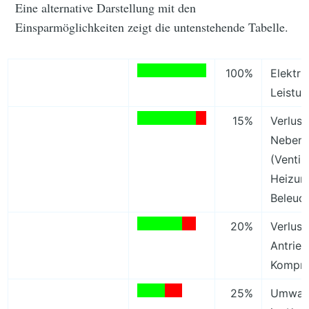
Eine alternative Darstellung mit den
Einsparmöglichkeiten zeigt die untenstehende Tabelle.
100%
Elektri
Leistu
15%
Verlust
Nebena
(Ventil
Heizun
Beleuc
20%
Verlust
Antrie
Kompre
25%
Umwand