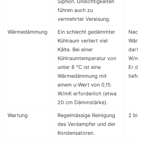
Siphon. Undichtigkeiten
führen auch zu
vermehrter Vereisung.
Wärmedämmung
Ein schlecht gedämmter
Nach
Kühlraum verliert viel
Wärm
Kälte. Bei einer
darf
Kühlraumtemperatur von
W/m² 
unter 8 °C ist eine
Er da
Wärmedämmung mit
tiefer
einem u-Wert von 0,15
W/mK erforderlich (etwa
20 cm Dämmstärke).
Wartung
Regelmässige Reinigung
2 bis
des Verdampfer und der
Kondensatoren.