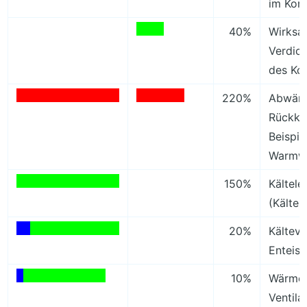
im Kom
40%
Wirksa
Verdich
des Ko
220%
Abwär
Rückkü
Beispie
Warmw
150%
Kältele
(Kältez
20%
Kälteve
Enteis
10%
Wärmee
Ventila